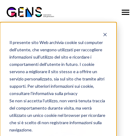
SKIP
TO
CONTENT
Toggle
Menu
Home
Il presente sito Web archivia cookie sul computer
dell'utente, che vengono utilizzati per raccogliere
Chi siamo
Chi siamo
informazioni sull'utilizzo del sito e ricordare i
Il metodo di ricerca
comportamenti dell'utente in futuro. I cookie
servono a migliorare il sito stesso e a offrire un
Studi e Report
servizio personalizzato, sia sul sito che tramite altri
supporti. Per ulteriori informazioni sui cookie,
News & Eventi
consultare l'informativa sulla privacy
Se non si accetta l'utilizzo, non verrà tenuta traccia
Iscriviti
del comportamento durante visita, ma verrà
utilizzato un unico cookie nel browser per ricordare
che si è scelto di non registrare informazioni sulla
Iscriviti
navigazione.