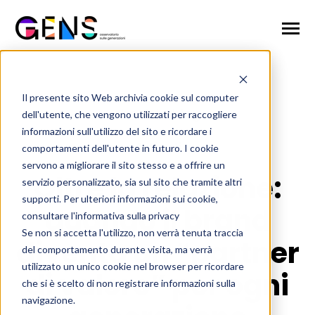
SKIP
TO
CONTENT
Toggle
Menu
Home
Il presente sito Web archivia cookie sul computer
back to blog
dell'utente, che vengono utilizzati per raccogliere
Chi siamo
informazioni sull'utilizzo del sito e ricordare i
Articoli
Il metodo di ricerca
comportamenti dell'utente in futuro. I cookie
servono a migliorare il sito stesso e a offrire un
Oltre la relazione:
Studi e Report
servizio personalizzato, sia sul sito che tramite altri
supporti. Per ulteriori informazioni sui cookie,
News & Eventi
quando il brand
consultare l'informativa sulla privacy
Se non si accetta l'utilizzo, non verrà tenuta traccia
Iscriviti
diventa un “partner
del comportamento durante visita, ma verrà
utilizzato un unico cookie nel browser per ricordare
di valore” per ogni
che si è scelto di non registrare informazioni sulla
Iscriviti
navigazione.