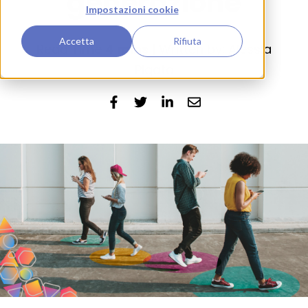
generazione
Impostazioni cookie
Accetta
Rifiuta
Read Time
4 mins
| Written by: Alessia
Pigato